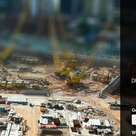
D
G
W